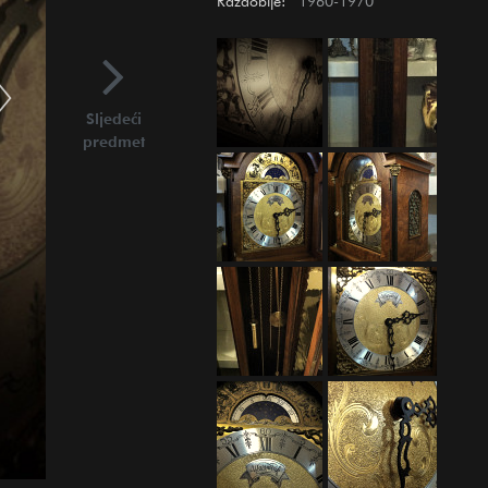
Razdoblje:
1960-1970
Sljedeći
predmet