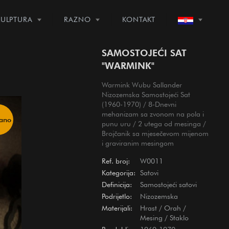
KULPTURA
RAZNO
KONTAKT
SAMOSTOJEĆI SAT
"WARMINK"
Warmink Wubu Sallander
Nizozemska Samostojeći Sat
(1960-1970) / 8-Dnevni
mehanizam sa zvonom na pola i
dano
punu uru / 2 utega od mesinga /
Brojčanik sa mjesečevom mijenom
i graviranim mesingom
Ref. broj:
W0011
Kategorija:
Satovi
Definicija:
Samostojeći satovi
Podrijetlo:
Nizozemska
Materijali:
Hrast
/
Orah
/
Mesing
/
Staklo